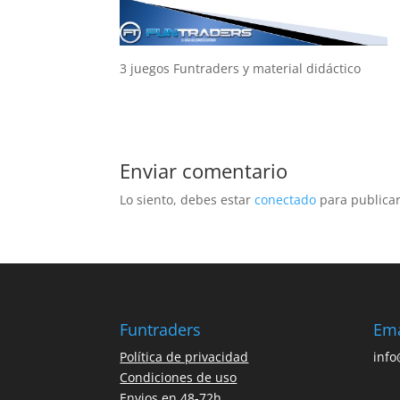
3 juegos Funtraders y material didáctico
Enviar comentario
Lo siento, debes estar
conectado
para publicar
Funtraders
Ema
Política de privacidad
inf
Condiciones de uso
Envios en 48-72h