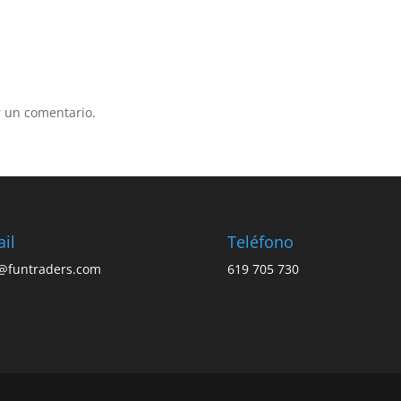
 un comentario.
il
Teléfono
o@funtraders.com
619 705 730