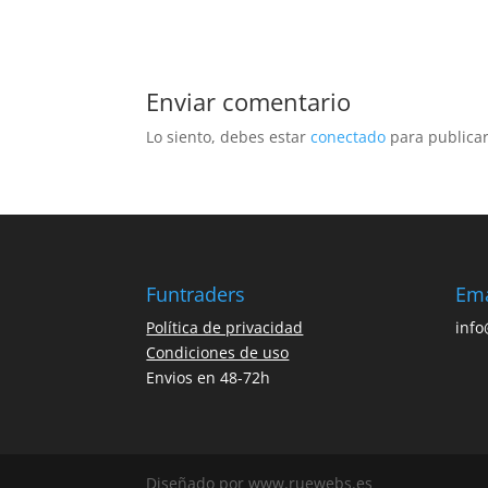
Enviar comentario
Lo siento, debes estar
conectado
para publicar
Funtraders
Ema
Política de privacidad
inf
Condiciones de uso
Envios en 48-72h
Diseñado por www.ruewebs.es